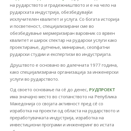
на рударството и градежништвото и е на чело на
рударската индустрија, обезбедувајќи
исклучителен квалитет и услуга. Со богата историја
и посветеност, специјализирани сме во
обезбедување мермеризиран варовник со врвен
квалитет и широк спектар на рударски услуги како
проектирање, дупчење, минирање, сеопфатни
рударски студии и експертизи во индустријата.
Друштвото е основано во далечната 1977 година,
како специјализирана организација за инженерски
услуги во рударството.
Од своето основање па сé до денес,
РУДПРОЕКТ
има значајно место во стопанството на Република
Македонија со својата активност пред сé со
изработка на проекти од областа на рударството и
преработувачката индустрија, изработка на
инвестициони програми и инженеринг во истата