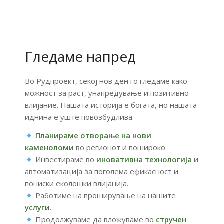
Гледаме напред
Во
Рудпроект,
секој
нов
ден
го
гледаме
како
можност
за
раст,
унапредување
и
позитивно
влијание.
Нашата
историја
е
богата,
но
нашата
иднина
е
уште
повозбудлива.
Планираме отворање на
нови
каменоломи
во
регионот
и
пошироко
.
Инвестираме
во
иновативна
технологија
и
автоматизација
за
поголема
ефикасност
и
пониски
еколошки
влијанија.
Работиме
на
проширување
на
нашите
услуги
.
Продолжуваме
да
вложуваме
во
стручен