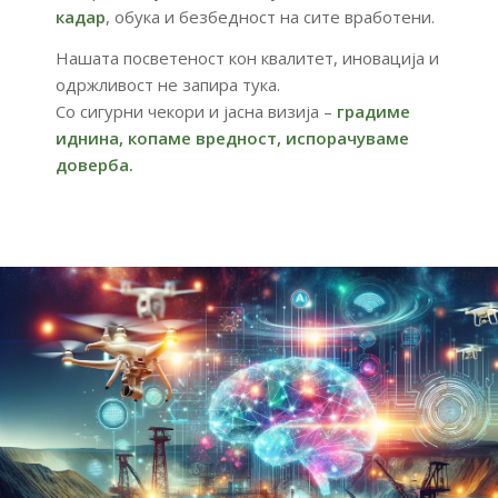
кадар
,
обука
и
безбедност
на
сите
вработени.
Нашата
посветеност
кон
квалитет,
иновација
и
одржливост
не
запира
тука.
Со
сигурни
чекори
и
јасна
визија –
градиме
иднина,
копаме
вредност,
испорачуваме
доверба.