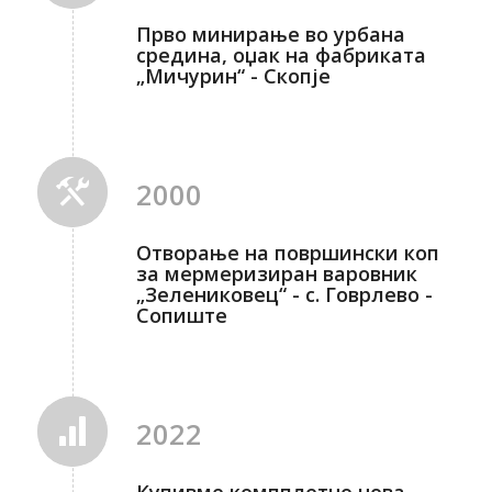
Прво минирање во урбана
средина, оџак на фабриката
„Мичурин“ - Скопје
2000
Отворање на површински коп
за мермеризиран варовник
„Зелениковец“ - с. Говрлево -
Сопиште
2022