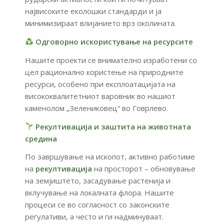
највисоките
еколошки
стандарди
и
ја
минимизираат
влијанието
врз
околината.
Одговорно
искористување
на
ресурсите
Нашите
проекти
се
внимателно
изработени
со
цел
рационално
користење
на
природните
ресурси,
особено
при
експлоатацијата
на
висококвалитетниот
варовник
во
нашиот
каменолом „Зелениковец“
во
Говрлево.
Рекултивација
и
заштита
на
животната
средина
По
завршување
на
ископот,
активно
работиме
на
рекултивација
на
просторот –
обновување
на
земјиштето,
засадување
растенија
и
вклучување
на
локалната
флора.
Нашите
процеси
се
во
согласност
со
законските
регулативи,
а
често
и
ги
надминуваат.