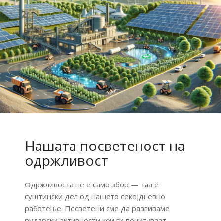
Нашата посветеност на
одржливост
Одржливоста
не
е
само
збор —
таа
е
суштински
дел
од
нашето
секојдневно
работење. П
осветени
сме
да
развиваме
рударски
активности
кои
ги
почитуваат