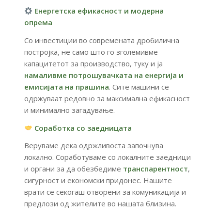
Енергетска
ефикасност
и
модерна
опрема
Со
инвестиции
во
современата
дробилична
постројка
,
не
само
што
го
зголемивме
капацитетот
за
производство,
туку
и
ја
намаливме
потрошувачката
на
енергија
и
емисијата
на
прашина
.
Сите
машини
се
одржуваат
редовно
за
максимална
ефикасност
и
минимално
загадување.
Соработка
со
заедницата
Веруваме
дека
одржливоста
започнува
локално.
Соработуваме
со
локалните
заедници
и
органи
за
да
обезбедиме
транспарентност
,
сигурност
и
економски
придонес.
Нашите
врати
се
секогаш
отворени
за
комуникација
и
предлози
од
жителите
во
нашата
близина.